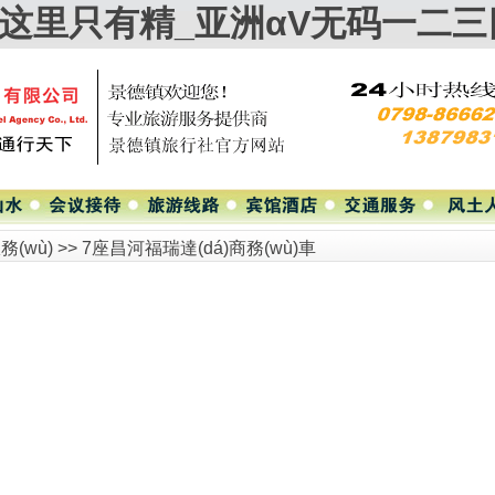
国产这里只有精_亚洲αV无码一二
務(wù)
>>
7座昌河福瑞達(dá)商務(wù)車