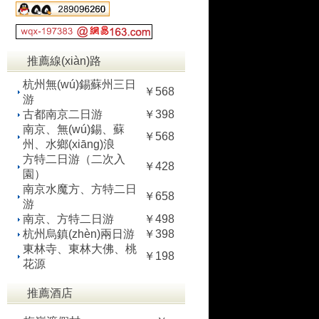
推薦線(xiàn)路
杭州無(wú)錫蘇州三日
￥568
游
古都南京二日游
￥398
南京、無(wú)錫、蘇
￥568
州、水鄉(xiāng)浪
方特二日游（二次入
￥428
園）
南京水魔方、方特二日
￥658
游
南京、方特二日游
￥498
杭州烏鎮(zhèn)兩日游
￥398
東林寺、東林大佛、桃
￥198
花源
推薦酒店