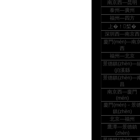
南京西—昆明
泰州—廣州
福州—四方
上�！椞�
深圳西—南京西
廈門(mén)—南
西
福州—北京
景德鎮(zhèn)—
(jī)溪縣
景德鎮(zhèn)—
昌
南京西—廈門
(mén)
廈門(mén)－景
鎮(zhèn)
北京—福州
鷹潭—景德鎮
(zhèn)
景德鎮(zhèn)－