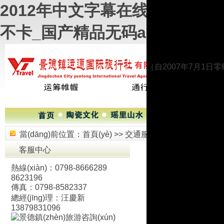
2012年中文字幕在线_99热
不卡_国产精品无码a∨
（自2007年7月1日零時(
當(dāng)前位置：
首頁(yè)
>>
交通服務(wù)
>>
景德鎮(zh
客服中心
熱線(xiàn)：0798-8666289
8623196
來(lái)源：景德鎮(z
傳真：0798-8582337
總經(jīng)理：汪慶新
13879831096