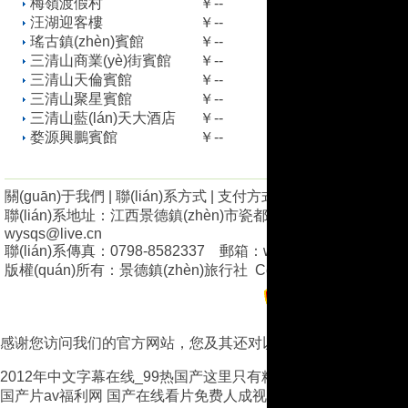
梅嶺渡假村
￥--
汪湖迎客樓
￥--
瑤古鎮(zhèn)賓館
￥--
三清山商業(yè)街賓館
￥--
三清山天倫賓館
￥--
三清山聚星賓館
￥--
三清山藍(lán)天大酒店
￥--
婺源興鵬賓館
￥--
關(guān)于我們
|
聯(lián)系方式
|
支付方式
|
廣告業(yè)務(wù)
聯(lián)系地址：江西景德鎮(zhèn)市瓷都大道968號(hào)A座501-
wysqs@live.cn
聯(lián)系傳真：0798-8582337 郵箱：wqx-197383@163.c
版權(quán)所有：
景德鎮(zhèn)旅行社
Copyright © 2008 jxlyw.c
贛ICP備110082
(hào)
感谢您访问我们的官方网站，您及其还对以下资源青睐：
2012年中文字幕在线_99热国产这里只有精_亚洲αV无码一二
国产片av福利网
国产在线看片免费人成视频
亚洲欧洲日产国码无