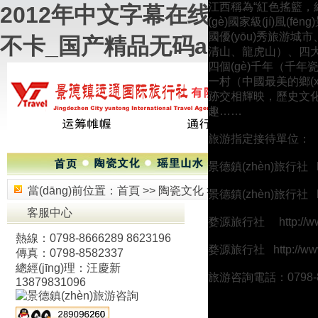
江西稱為“紅色搖籃，綠
2012年中文字幕在线_99热
(gè)國家級(jí)風(fēn
國優(yōu)秀旅游城市、
不卡_国产精品无码a∨
清山、龍虎山）
四個(gè)千年（千年
一村（中國最美的鄉(xi
跡交相輝映，歷史文
趣……
旅游指定接待單位：
景德鎮(zhèn)旅行社
當(dāng)前位置：
首頁
>>
陶瓷文化
>>
陶瓷文化-產(chǎn)
景德鎮(zhèn)旅行社
客服中心
婺源旅行社
http://
熱線：0798-8666289 8623196
婺源旅行社
http://w
傳真：0798-8582337
來源：景德鎮(zhèn
總經(jīng)理：汪慶新
旅游咨詢電話：0798-86
13879831096