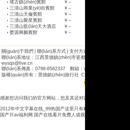
瑤古鎮(zhèn)賓館
￥--
三清山商業(yè)街賓館
￥--
三清山天倫賓館
￥--
三清山聚星賓館
￥--
三清山藍(lán)天大酒店
￥--
婺源興鵬賓館
￥--
關(guān)于我們
|
聯(lián)系方式
|
支付方式
|
廣告業(yè)務(wù)
聯(lián)系地址：江西景德鎮(zhèn)市瓷都大道968號(hào)A座501-
wysqs@live.cn
聯(lián)系傳真：0798-8582337 郵箱：wqx-197383@163.c
版權(quán)所有：
景德鎮(zhèn)旅行社
Copyright © 2008 jxlyw.c
贛ICP備110082
(hào)
感谢您访问我们的官方网站，您及其还对以下资源青睐：
2012年中文字幕在线_99热国产这里只有精_亚洲αV无码一二
国产片av福利网
国产在线看片免费人成视频
亚洲欧洲日产国码无