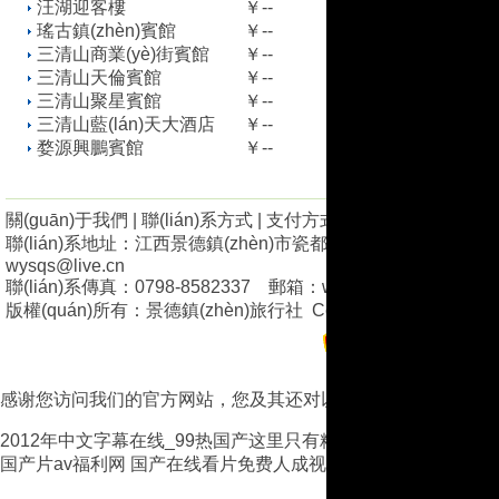
汪湖迎客樓
￥--
瑤古鎮(zhèn)賓館
￥--
三清山商業(yè)街賓館
￥--
三清山天倫賓館
￥--
三清山聚星賓館
￥--
三清山藍(lán)天大酒店
￥--
婺源興鵬賓館
￥--
關(guān)于我們
|
聯(lián)系方式
|
支付方式
|
廣告業(yè)務(wù)
聯(lián)系地址：江西景德鎮(zhèn)市瓷都大道968號(hào)A座501-
wysqs@live.cn
聯(lián)系傳真：0798-8582337 郵箱：wqx-197383@163.c
版權(quán)所有：
景德鎮(zhèn)旅行社
Copyright © 2008 jxlyw.c
贛ICP備110082
(hào)
感谢您访问我们的官方网站，您及其还对以下资源青睐：
2012年中文字幕在线_99热国产这里只有精_亚洲αV无码一二
国产片av福利网
国产在线看片免费人成视频
亚洲欧洲日产国码无