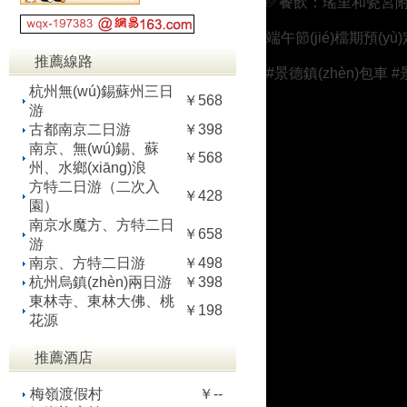
​​✅餐飲​​：瑤里和瓷宮
端午節(jié)檔期預(y
推薦線路
#景德鎮(zhèn)包車 #
杭州無(wú)錫蘇州三日
￥568
游
古都南京二日游
￥398
南京、無(wú)錫、蘇
￥568
州、水鄉(xiāng)浪
方特二日游（二次入
￥428
園）
南京水魔方、方特二日
￥658
游
南京、方特二日游
￥498
杭州烏鎮(zhèn)兩日游
￥398
東林寺、東林大佛、桃
￥198
花源
推薦酒店
梅嶺渡假村
￥--