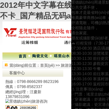
景德鎮(zhèn)周邊景點(di
2012年中文字幕在线_99热
公共交通不便，
包車才是最省時(shí)
不卡_国产精品无码a∨
推薦​​豪華商務(wù)車（
舒適寬敞，司機(jī)
全程隨走隨停，
適合家庭、
朋友或攝影愛(ài)好者
​​🚗 行程安排（7:30-17:
​​07:30-08:30​​ 酒店
​​08:30-10:30​​ 游覽
​​10:30-11:30​​ 前往​​瓷宮​​
​​11:30-12:30​​ 參觀瓷宮
當(dāng)前位置：
首頁(yè)
>>
旅游游記
>>
跟團(tuán)游記
​​12:30-13:30​​ 午餐
客服中心
​​13:30-14:00​​ 前往​​寒溪
​​14:00-16:00​​ 寒溪村
熱線：0798-8666289 8623196
​​16:00-17:00​​ 返程回
來(lái)源：景德鎮(z
傳真：0798-8582337
​​⚠ 注意事項(xiàng)​​
方網(wǎng)站
總經(jīng)理：汪慶新
✅​​門票​​：瑤里古鎮(zh
13879831096
✅​​穿著建議​​：舒適鞋子
✅​​攝影建議​​：瓷宮