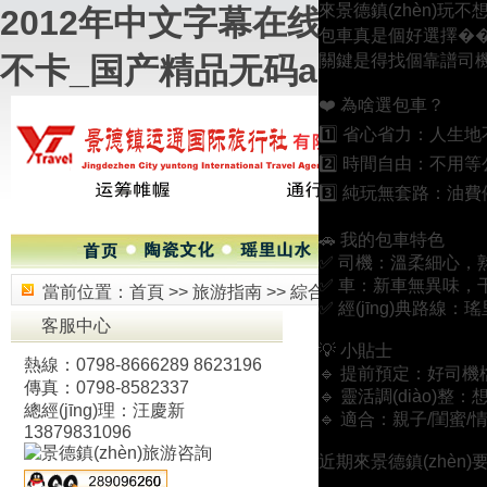
來景德鎮(zhèn)玩不想
2012年中文字幕在线_99热
包車真是個好選擇��
不卡_国产精品无码a∨
關鍵是得找個靠譜司機�
❤️ 為啥選包車？
1️⃣ 省心省力：人生地
2️⃣ 時間自由：不用等
3️⃣ 純玩無套路：油費
🚗 我的包車特色
✅ 司機：溫柔細心
✅ 車：新車無異味，
當前位置：
首頁
>>
旅游指南
>>
綜合指南
>>
景德鎮(zhè
✅ 經(jīng)典路線
客服中心
💡 小貼士
熱線：0798-8666289 8623196
🔹 提前預定：好司
來源：景德鎮(zhèn
傳真：0798-8582337
🔹 靈活調(diào)整：想
(wǎng)站
總經(jīng)理：汪慶新
🔹 適合：親子/閨蜜/
13879831096
近期來景德鎮(zhèn)要