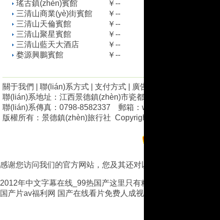
瑤古鎮(zhèn)賓館
￥--
三清山商業(yè)街賓館
￥--
三清山天倫賓館
￥--
三清山聚星賓館
￥--
三清山藍天大酒店
￥--
婺源興鵬賓館
￥--
關于我們
|
聯(lián)系方式
|
支付方式
|
廣告業(yè)務
|
招聘英才
|
聯(lián)系地址：江西景德鎮(zhèn)市瓷都大道968號A座501-502室 
聯(lián)系傳真：0798-8582337 郵箱：wqx-197383@163.c
版權所有：
景德鎮(zhèn)旅行社
Copyright © 2008 jxlyw.cn/ All 
贛ICP備110082
感谢您访问我们的官方网站，您及其还对以下资源青睐：
2012年中文字幕在线_99热国产这里只有精_亚洲αV无码一二
国产片av福利网
国产在线看片免费人成视频
亚洲欧洲日产国码无