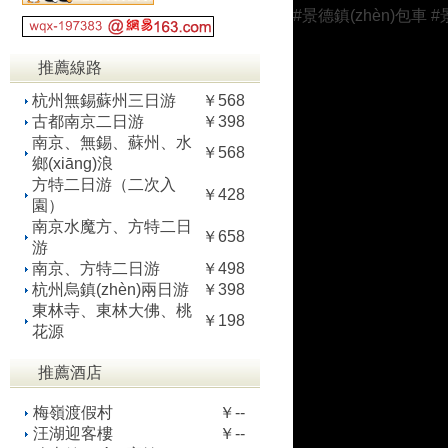
#景德鎮(zhèn)包車 
推薦線路
杭州無錫蘇州三日游
￥568
古都南京二日游
￥398
南京、無錫、蘇州、水
￥568
鄉(xiāng)浪
方特二日游（二次入
￥428
園）
南京水魔方、方特二日
￥658
游
南京、方特二日游
￥498
杭州烏鎮(zhèn)兩日游
￥398
東林寺、東林大佛、桃
￥198
花源
推薦酒店
梅嶺渡假村
￥--
汪湖迎客樓
￥--