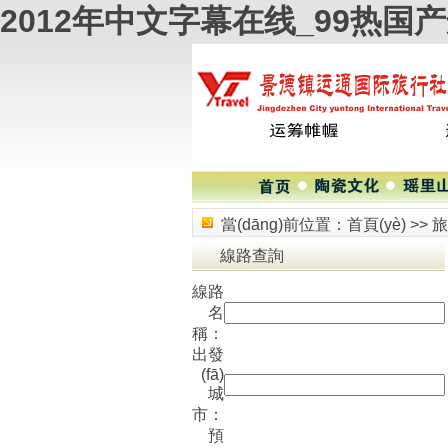
2012年中文字幕在线_99热
當(dāng)前位置：
首頁(yè)
>>
旅
線路查詢
線路
名
稱：
出發
(fā)
城
市：
預