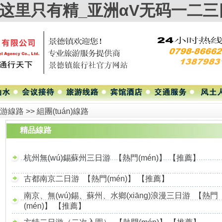
国产这里只有精_亚洲αV无码一二
游線路
>>
組團(tuán)線路
精品線路
杭州無(wú)錫蘇州三日游
【熱門(mén)】
【推薦】
古都南京二日游
【熱門(mén)】
【推薦】
南京、無(wú)錫、蘇州、水鄉(xiāng)浪漫三日游
【熱門
(mén)】
【推薦】