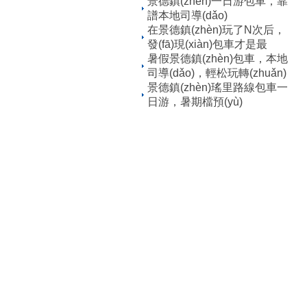
景德鎮(zhèn)一日游包車，靠
譜本地司導(dǎo)
在景德鎮(zhèn)玩了N次后，
發(fā)現(xiàn)包車才是最
暑假景德鎮(zhèn)包車，本地
司導(dǎo)，輕松玩轉(zhuǎn)
景德鎮(zhèn)瑤里路線包車一
日游，暑期檔預(yù)