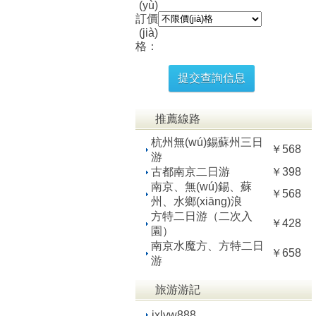
(yù)
訂價
(jià)
格：
推薦線路
杭州無(wú)錫蘇州三日
￥568
游
古都南京二日游
￥398
南京、無(wú)錫、蘇
￥568
州、水鄉(xiāng)浪
方特二日游（二次入
￥428
園）
南京水魔方、方特二日
￥658
游
旅游游記
jxlyw888