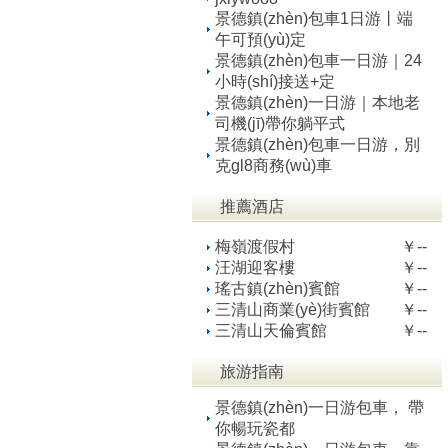
景德鎮(zhèn)包車1日游丨端
午可預(yù)定
景德鎮(zhèn)包車一日游｜24
小時(shí)接送+定
景德鎮(zhèn)一日游｜本地老
司機(jī)帶你躺平式
景德鎮(zhèn)包車一日游，別
克gl8商務(wù)車
推薦酒店
梅嶺渡假村
￥--
汪湖迎客樓
￥--
瑤古鎮(zhèn)賓館
￥--
三清山商業(yè)街賓館
￥--
三清山天倫賓館
￥--
旅游指南
景德鎮(zhèn)一日游包車， 帶
你暢玩瓷都